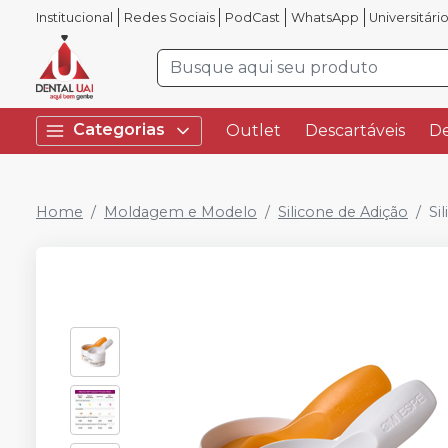
Institucional
Redes Sociais
PodCast
WhatsApp
Universitári
Categorias
Outlet
Descartáveis
De
Home
Moldagem e Modelo
Silicone de Adição
Si