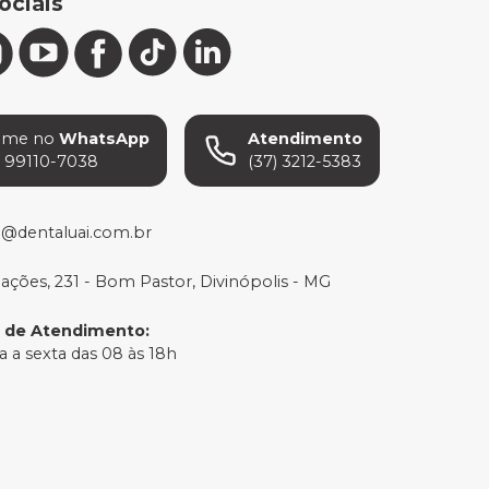
ociais
ame no
WhatsApp
Atendimento
) 99110-7038
(37) 3212-5383
o@dentaluai.com.br
Nações, 231 - Bom Pastor, Divinópolis - MG
o de Atendimento
:
 a sexta das 08 às 18h