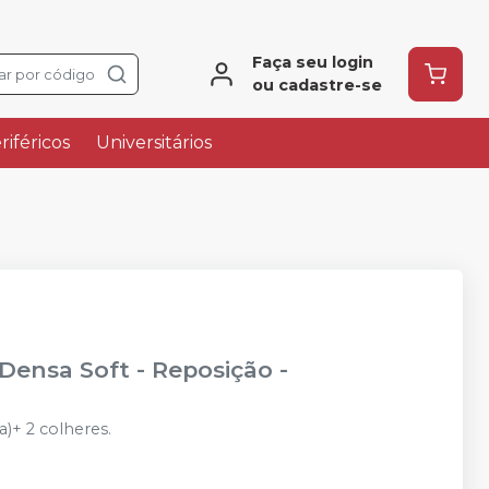
Faça seu login
ar por código
ou cadastre-se
riféricos
Universitários
 Densa Soft - Reposição
-
)+ 2 colheres.