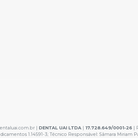
entaluai.com.br |
DENTAL UAI LTDA
|
17.728.649/0001-26
| 
amentos 1.14591-3; Técnico Responsável: Sâmara Miriam Pauli