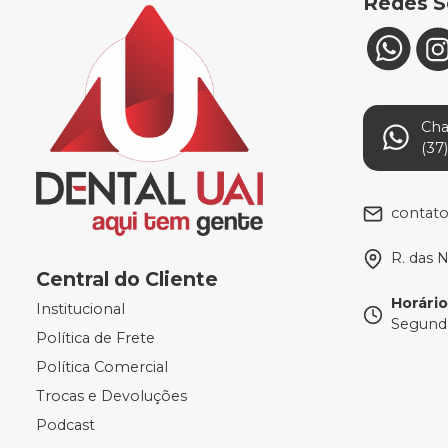
Redes S
Ch
(37
contat
R. das 
Central do Cliente
Horári
Institucional
Segunda
Política de Frete
Política Comercial
Trocas e Devoluções
Podcast