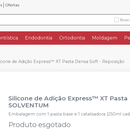
os
Ofertas
Busc
ntística
Endodontia
Ortodontia
Moldagem
Pe
licone de Adição Express™ XT Pasta Densa Soft - Reposição
Silicone de Adição Express™ XT Pasta
SOLVENTUM
Embalagem com 1 pasta base e 1 catalisadora (250ml cada
Produto esgotado