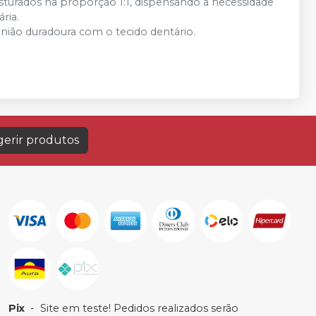
sturados na proporção 1:1, dispensando a necessidade
ria.
 união duradoura com o tecido dentário.
erir produtos
Pix
-
Site em teste! Pedidos realizados serão