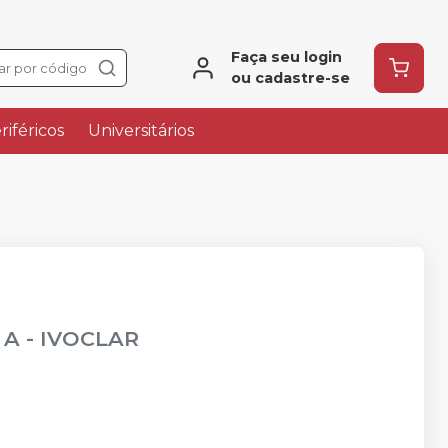
Faça seu login
ar por código
ou cadastre-se
riféricos
Universitários
 A
-
IVOCLAR