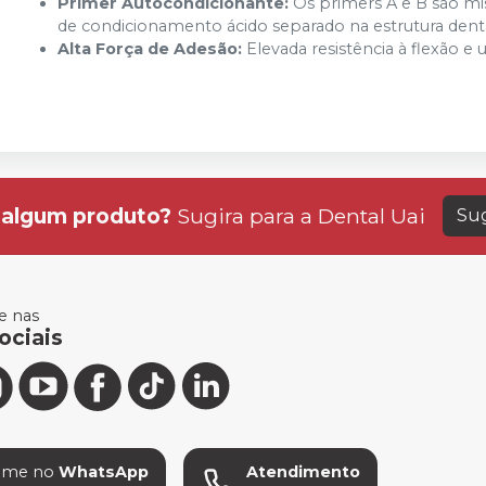
Primer Autocondicionante:
Os primers A e B são mi
de condicionamento ácido separado na estrutura dentá
Alta Força de Adesão:
Elevada resistência à flexão e
algum produto?
Sugira para a
Dental Uai
Sug
 nas
ociais
ame no
WhatsApp
Atendimento