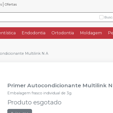
os
Ofertas
Busc
ntística
Endodontia
Ortodontia
Moldagem
Pe
ondicionante Multilink N A
Primer Autocondicionante Multilink N
Embalagem frasco individual de 3g.
Produto esgotado