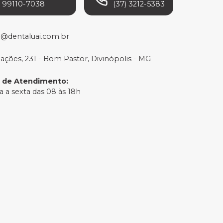
) 99110-7038
(37) 3212-5383
o@dentaluai.com.br
Nações, 231 - Bom Pastor, Divinópolis - MG
o de Atendimento
:
 a sexta das 08 às 18h