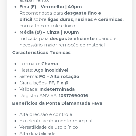
acabamento.
Fina (F) – Vermelho | 40µm
Recomendada para
desgaste fino e
difícil
sobre
ligas duras
,
resinas
e
cerâmicas
,
com alto controle clínico.
Média (Ø) – Cinza | 100µm
Indicada para
desgaste eficiente
quando é
necessário maior remoção de material.
Características Técnicas
Formato:
Chama
Haste:
Aço inoxidável
Sistema:
FG – Alta rotação
Granulações:
FF, F e Ø
Validade:
Indeterminada
Registro ANVISA:
10317690016
Benefícios da Ponta Diamantada Fava
Alta precisão e controle
Excelente acabamento marginal
Versatilidade de uso clínico
Alta durabilidade