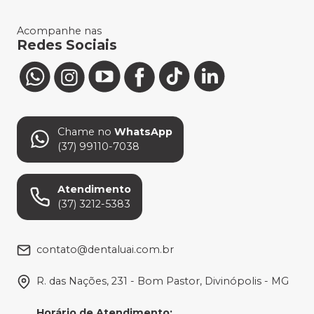
Acompanhe nas
Redes Sociais
Chame no
WhatsApp
(37) 99110-7038
Atendimento
(37) 3212-5383
contato@dentaluai.com.br
R. das Nações, 231 - Bom Pastor, Divinópolis - MG
Horário de Atendimento
: