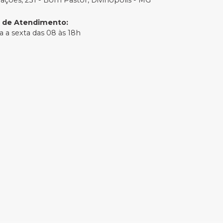
Nações, 231 - Bom Pastor, Divinópolis - MG
o de Atendimento
:
 a sexta das 08 às 18h