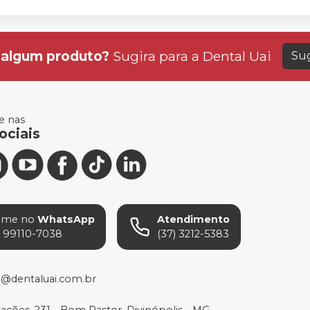
algum produto?
Sugira para a
Dental Uai
Sug
 nas
ociais
ame no
WhatsApp
Atendimento
) 99110-7038
(37) 3212-5383
o@dentaluai.com.br