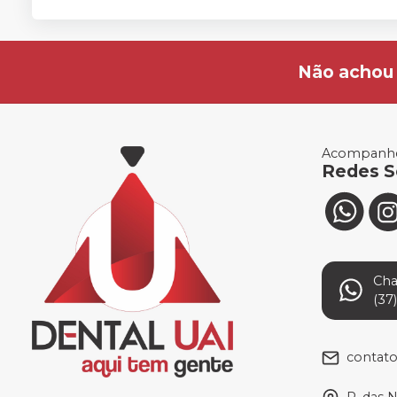
Não achou 
Acompanhe
Redes S
Ch
(37
contat