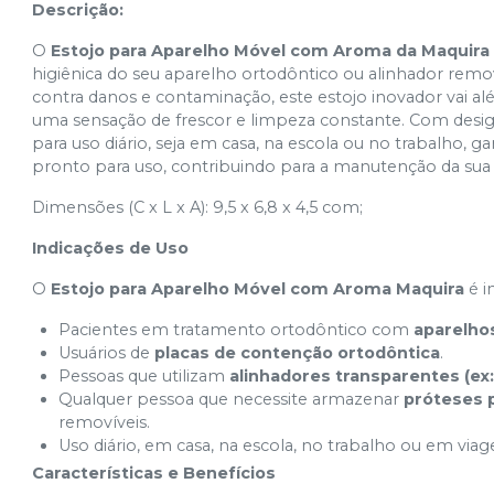
Descrição:
O
Estojo para Aparelho Móvel com Aroma da Maquira
higiênica do seu aparelho ortodôntico ou alinhador rem
contra danos e contaminação, este estojo inovador vai 
uma sensação de frescor e limpeza constante. Com design
para uso diário, seja em casa, na escola ou no trabalho, 
pronto para uso, contribuindo para a manutenção da sua 
Dimensões (C x L x A): 9,5 x 6,8 x 4,5 com;
Indicações de Uso
O
Estojo para Aparelho Móvel com Aroma Maquira
é i
Pacientes em tratamento ortodôntico com
aparelho
Usuários de
placas de contenção ortodôntica
.
Pessoas que utilizam
alinhadores transparentes (ex:
Qualquer pessoa que necessite armazenar
próteses 
removíveis.
Uso diário, em casa, na escola, no trabalho ou em viag
Características e Benefícios