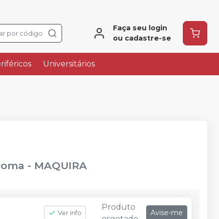
Faça seu login
ar por código
ou cadastre-se
riféricos
Universitários
Aroma
-
MAQUIRA
Produto
Avise-me
Ver info
esgotado