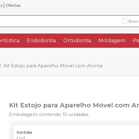
os
Ofertas
Busc
ntística
Endodontia
Ortodontia
Moldagem
Pe
Kit Estojo para Aparelho Móvel com Aroma
Kit Estojo para Aparelho Móvel com 
Embalagem contendo 10 unidades
Sortida
Cód.