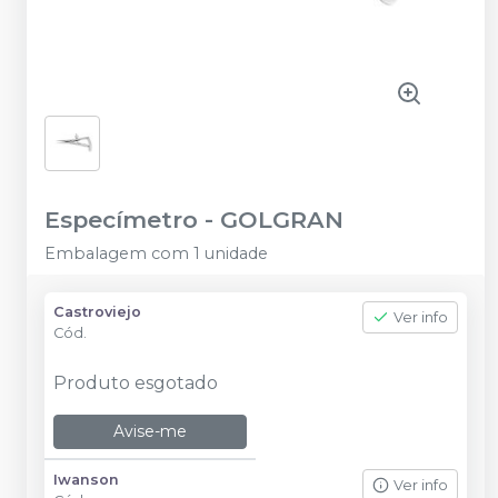
Especímetro
-
GOLGRAN
Embalagem com 1 unidade
Castroviejo
Ver info
Cód.
Produto esgotado
Avise-me
Iwanson
Ver info