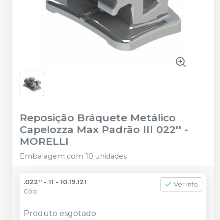
Reposição Bráquete Metálico
Capelozza Max Padrão III 022''
-
MORELLI
Embalagem com 10 unidades
.022'' - 11 - 10.19.121
Ver info
Cód.
Produto esgotado