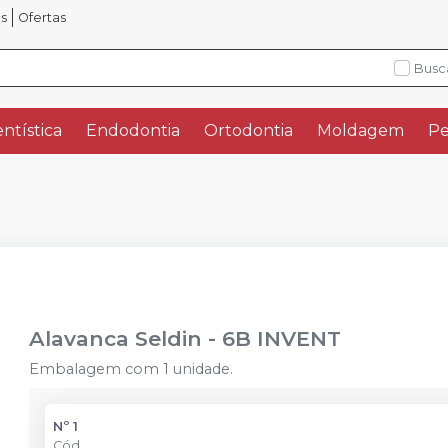
os
Ofertas
Busc
ntística
Endodontia
Ortodontia
Moldagem
Pe
Alavanca Seldin
-
6B INVENT
Embalagem com 1 unidade.
Nº 1
Cód.