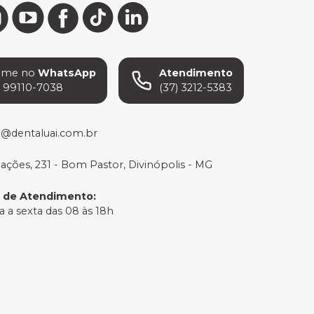
ame no
WhatsApp
Atendimento
) 99110-7038
(37) 3212-5383
o@dentaluai.com.br
Nações, 231 - Bom Pastor, Divinópolis - MG
o de Atendimento
:
 a sexta das 08 às 18h