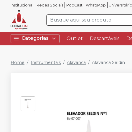
Institucional
Redes Sociais
PodCast
WhatsApp
Universitári
Categorias
Outlet
Descartáveis
De
Home
Instrumentais
Alavanca
Alavanca Seldin