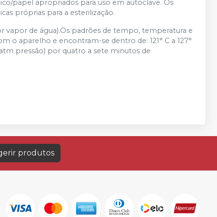
stico/papel apropriados para uso em autoclave. Os
as próprias para a esterilização.
 por vapor de água).Os padrões de tempo, temperatura e
com o aparelho e encontram-se dentro de: 121° C a 127°
2 atm pressão) por quatro a sete minutos de
erir produtos