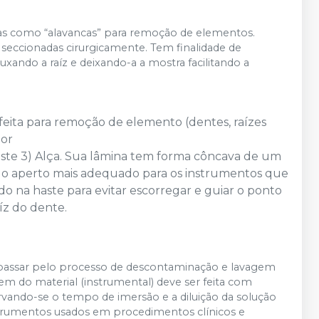
icas como “alavancas” para remoção de elementos.
u seccionadas cirurgicamente. Tem finalidade de
uxando a raíz e deixando-a a mostra facilitando a
feita para remoção de elemento (dentes, raízes
dor
aste 3) Alça. Sua lâmina tem forma côncava de um
É o aperto mais adequado para os instrumentos que
do na haste para evitar escorregar e guiar o ponto
íz do dente.
passar pelo processo de descontaminação e lavagem
gem do material (instrumental) deve ser feita com
vando-se o tempo de imersão e a diluição da solução
strumentos usados em procedimentos clínicos e