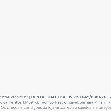
entaluai.com.br |
DENTAL UAI LTDA
|
17.728.649/0001-26
| 
amentos 1.14591-3; Técnico Responsável: Sâmara Miriam Pauli
Os preços e condições da loja virtual estão sujeitos a alteraçõ