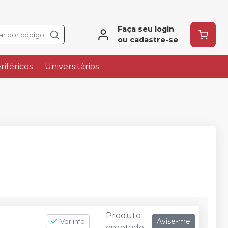
Faça seu login
ar por código
ou cadastre-se
riféricos
Universitários
Produto
Avise-me
Ver info
esgotado