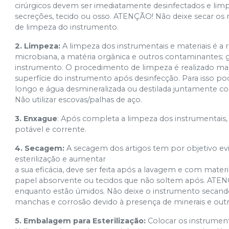
cirúrgicos devem ser imediatamente desinfectados e lim
secreções, tecido ou osso. ATENÇÃO! Não deixe secar os re
de limpeza do instrumento.
2. Limpeza:
A limpeza dos instrumentais e materiais é a 
microbiana, a matéria orgânica e outros contaminantes; g
instrumento. O procedimento de limpeza é realizado man
superfície do instrumento após desinfecção. Para isso po
longo e água desmineralizada ou destilada juntamente 
Não utilizar escovas/palhas de aço.
3. Enxague
: Após completa a limpeza dos instrumentai
potável e corrente.
4. Secagem:
A secagem dos artigos tem por objetivo evi
esterilização e aumentar
a sua eficácia, deve ser feita após a lavagem e com mate
papel absorvente ou tecidos que não soltem após. ATEN
enquanto estão úmidos. Não deixe o instrumento secando
manchas e corrosão devido à presença de minerais e out
5. Embalagem para Esterilização:
Colocar os instrument