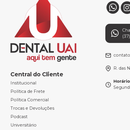
Ch
(37
contat
R. das 
Central do Cliente
Horári
Institucional
Segunda
Política de Frete
Política Comercial
Trocas e Devoluções
Podcast
Universitário