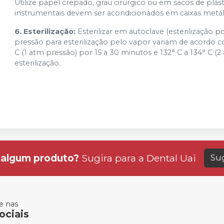
Utilize papel crepado, grau cirúrgico ou em sacos de plá
instrumentais devem ser acondicionados em caixas metálic
6. Esterilização:
Esterilizar em autoclave (esterilização
pressão para esterilização pelo vapor variam de acordo 
C (1 atm pressão) por 15 a 30 minutos e 132° C a 134° C (
esterilização.
algum produto?
Sugira para a
Dental Uai
Sug
 nas
ociais