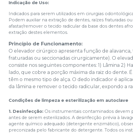
Indicação de Uso:
Indicados para serem utilizados em cirurgias odontológ
Podem auxiliar na extração de dentes, raízes fraturadas o
afastar/remover o tecido radicular da base dos dentes afro
extração destes elementos.
Princípio de Funcionamento:
O elevador cirúrgico apresenta função de alavanca, 
fraturadas ou seccionadas cirurgicamente). O eleva
consiste nos seguintes componentes: 1) Lâmina 2) H
lado, que cobre a porção máxima da raiz do dente. 
têm o mesmo tipo de alça. O dedo indicador é aplica
da lâmina e remover o tecido radicular, expondo a ra
Condições de limpeza e esterilização em autoclave
1. Desinfecção:
Os instrumentais contaminados devem 
antes de serem esterilizados. A desinfecção prévia à lava
agente químico adequado (detergente enzimático), obser
preconizada pelo fabricante do detergente. Todos os in